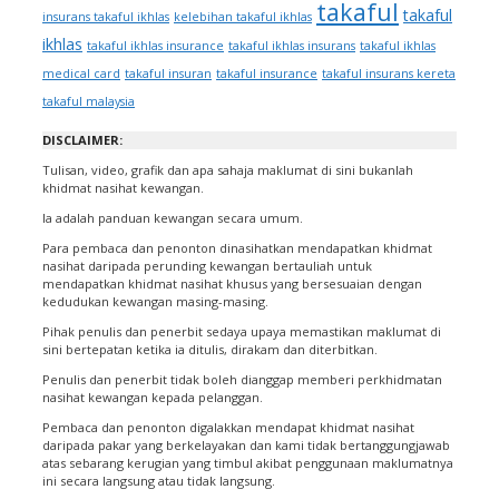
takaful
takaful
insurans takaful ikhlas
kelebihan takaful ikhlas
ikhlas
takaful ikhlas insurance
takaful ikhlas insurans
takaful ikhlas
medical card
takaful insuran
takaful insurance
takaful insurans kereta
takaful malaysia
DISCLAIMER:
Tulisan, video, grafik dan apa sahaja maklumat di sini bukanlah
khidmat nasihat kewangan.
Ia adalah panduan kewangan secara umum.
Para pembaca dan penonton dinasihatkan mendapatkan khidmat
nasihat daripada perunding kewangan bertauliah untuk
mendapatkan khidmat nasihat khusus yang bersesuaian dengan
kedudukan kewangan masing-masing.
Pihak penulis dan penerbit sedaya upaya memastikan maklumat di
sini bertepatan ketika ia ditulis, dirakam dan diterbitkan.
Penulis dan penerbit tidak boleh dianggap memberi perkhidmatan
nasihat kewangan kepada pelanggan.
Pembaca dan penonton digalakkan mendapat khidmat nasihat
daripada pakar yang berkelayakan dan kami tidak bertanggungjawab
atas sebarang kerugian yang timbul akibat penggunaan maklumatnya
ini secara langsung atau tidak langsung.