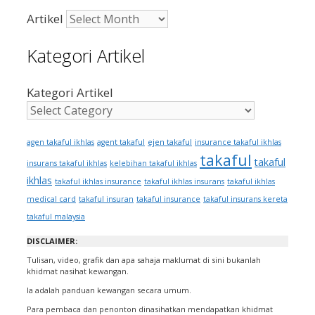
Artikel
Kategori Artikel
Kategori Artikel
ejen takaful
agen takaful ikhlas
agent takaful
insurance takaful ikhlas
takaful
takaful
insurans takaful ikhlas
kelebihan takaful ikhlas
ikhlas
takaful ikhlas insurance
takaful ikhlas insurans
takaful ikhlas
medical card
takaful insuran
takaful insurance
takaful insurans kereta
takaful malaysia
DISCLAIMER:
Tulisan, video, grafik dan apa sahaja maklumat di sini bukanlah
khidmat nasihat kewangan.
Ia adalah panduan kewangan secara umum.
Para pembaca dan penonton dinasihatkan mendapatkan khidmat