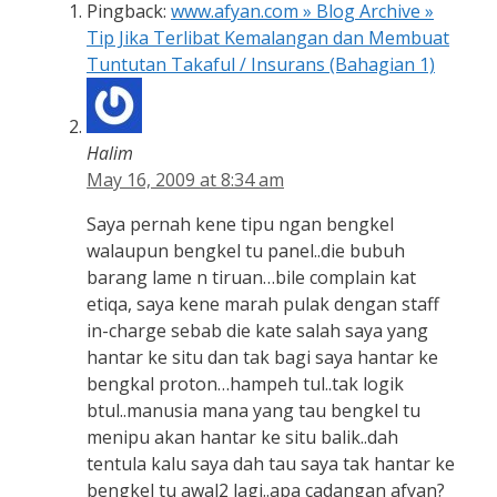
Pingback:
www.afyan.com » Blog Archive »
Tip Jika Terlibat Kemalangan dan Membuat
Tuntutan Takaful / Insurans (Bahagian 1)
Halim
May 16, 2009 at 8:34 am
Saya pernah kene tipu ngan bengkel
walaupun bengkel tu panel..die bubuh
barang lame n tiruan…bile complain kat
etiqa, saya kene marah pulak dengan staff
in-charge sebab die kate salah saya yang
hantar ke situ dan tak bagi saya hantar ke
bengkal proton…hampeh tul..tak logik
btul..manusia mana yang tau bengkel tu
menipu akan hantar ke situ balik..dah
tentula kalu saya dah tau saya tak hantar ke
bengkel tu awal2 lagi..apa cadangan afyan?