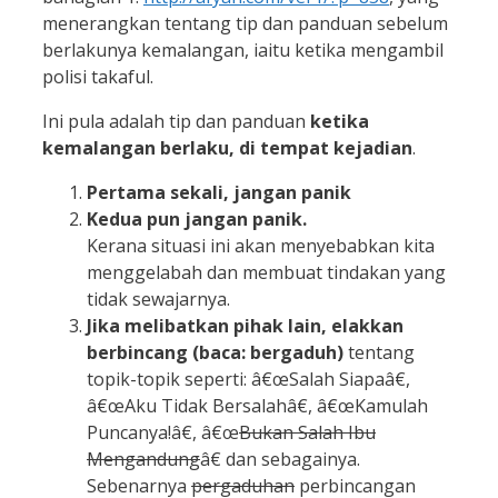
menerangkan tentang tip dan panduan sebelum
berlakunya kemalangan, iaitu ketika mengambil
polisi takaful.
Ini pula adalah tip dan panduan
ketika
kemalangan berlaku, di tempat kejadian
.
Pertama sekali, jangan panik
Kedua pun jangan panik.
Kerana situasi ini akan menyebabkan kita
menggelabah dan membuat tindakan yang
tidak sewajarnya.
Jika melibatkan pihak lain, elakkan
berbincang (baca: bergaduh)
tentang
topik-topik seperti: â€œSalah Siapaâ€,
â€œAku Tidak Bersalahâ€, â€œKamulah
Puncanya!â€, â€œ
Bukan Salah Ibu
Mengandung
â€ dan sebagainya.
Sebenarnya
pergaduhan
perbincangan