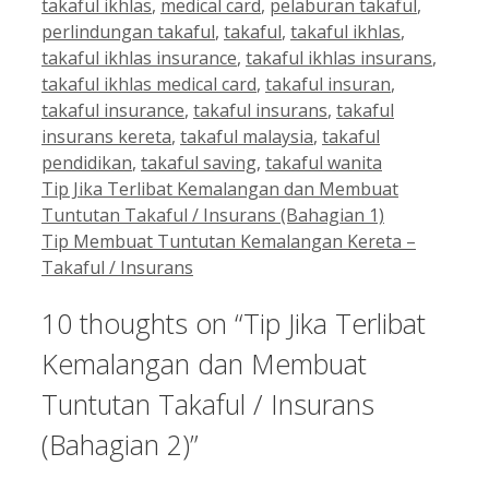
takaful ikhlas
,
medical card
,
pelaburan takaful
,
perlindungan takaful
,
takaful
,
takaful ikhlas
,
takaful ikhlas insurance
,
takaful ikhlas insurans
,
takaful ikhlas medical card
,
takaful insuran
,
takaful insurance
,
takaful insurans
,
takaful
insurans kereta
,
takaful malaysia
,
takaful
pendidikan
,
takaful saving
,
takaful wanita
Tip Jika Terlibat Kemalangan dan Membuat
Tuntutan Takaful / Insurans (Bahagian 1)
Tip Membuat Tuntutan Kemalangan Kereta –
Takaful / Insurans
10 thoughts on “Tip Jika Terlibat
Kemalangan dan Membuat
Tuntutan Takaful / Insurans
(Bahagian 2)”