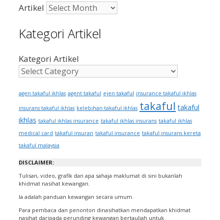
Artikel
Kategori Artikel
Kategori Artikel
ejen takaful
agen takaful ikhlas
agent takaful
insurance takaful ikhlas
takaful
takaful
insurans takaful ikhlas
kelebihan takaful ikhlas
ikhlas
takaful ikhlas insurance
takaful ikhlas insurans
takaful ikhlas
medical card
takaful insuran
takaful insurance
takaful insurans kereta
takaful malaysia
DISCLAIMER:
Tulisan, video, grafik dan apa sahaja maklumat di sini bukanlah
khidmat nasihat kewangan.
Ia adalah panduan kewangan secara umum.
Para pembaca dan penonton dinasihatkan mendapatkan khidmat
nasihat daripada perunding kewangan bertauliah untuk