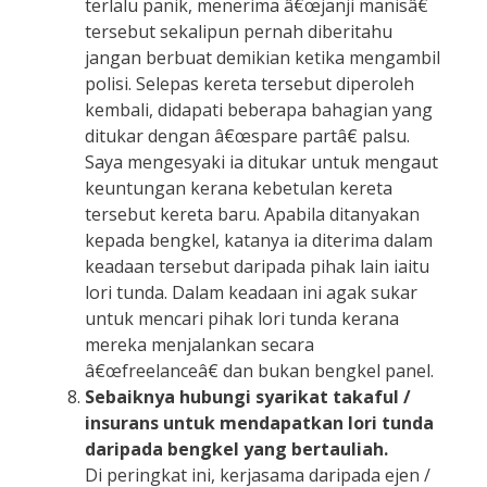
terlalu panik, menerima â€œjanji manisâ€
tersebut sekalipun pernah diberitahu
jangan berbuat demikian ketika mengambil
polisi. Selepas kereta tersebut diperoleh
kembali, didapati beberapa bahagian yang
ditukar dengan â€œspare partâ€ palsu.
Saya mengesyaki ia ditukar untuk mengaut
keuntungan kerana kebetulan kereta
tersebut kereta baru. Apabila ditanyakan
kepada bengkel, katanya ia diterima dalam
keadaan tersebut daripada pihak lain iaitu
lori tunda. Dalam keadaan ini agak sukar
untuk mencari pihak lori tunda kerana
mereka menjalankan secara
â€œfreelanceâ€ dan bukan bengkel panel.
Sebaiknya hubungi syarikat takaful /
insurans untuk mendapatkan lori tunda
daripada bengkel yang bertauliah.
Di peringkat ini, kerjasama daripada ejen /