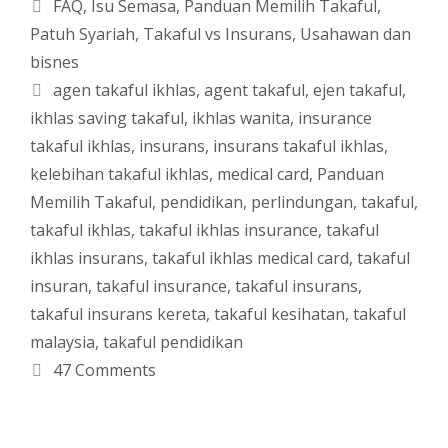
Categories
FAQ
,
Isu Semasa
,
Panduan Memilih Takaful
,
Patuh Syariah
,
Takaful vs Insurans
,
Usahawan dan
bisnes
Tags
agen takaful ikhlas
,
agent takaful
,
ejen takaful
,
ikhlas saving takaful
,
ikhlas wanita
,
insurance
takaful ikhlas
,
insurans
,
insurans takaful ikhlas
,
kelebihan takaful ikhlas
,
medical card
,
Panduan
Memilih Takaful
,
pendidikan
,
perlindungan
,
takaful
,
takaful ikhlas
,
takaful ikhlas insurance
,
takaful
ikhlas insurans
,
takaful ikhlas medical card
,
takaful
insuran
,
takaful insurance
,
takaful insurans
,
takaful insurans kereta
,
takaful kesihatan
,
takaful
malaysia
,
takaful pendidikan
47 Comments