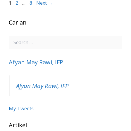
Page
Page
Page
1
2
…
8
Next
→
Carian
Search
for:
Afyan May Rawi, IFP
Afyan May Rawi, IFP
My Tweets
Artikel