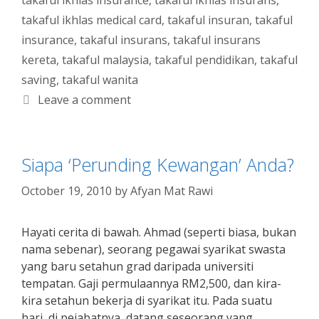
takaful ikhlas insurance
,
takaful ikhlas insurans
,
takaful ikhlas medical card
,
takaful insuran
,
takaful
insurance
,
takaful insurans
,
takaful insurans
kereta
,
takaful malaysia
,
takaful pendidikan
,
takaful
saving
,
takaful wanita
Leave a comment
Siapa ‘Perunding Kewangan’ Anda?
October 19, 2010
by
Afyan Mat Rawi
Hayati cerita di bawah. Ahmad (seperti biasa, bukan
nama sebenar), seorang pegawai syarikat swasta
yang baru setahun grad daripada universiti
tempatan. Gaji permulaannya RM2,500, dan kira-
kira setahun bekerja di syarikat itu. Pada suatu
hari, di pejabatnya, datang seseorang yang