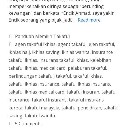
memperkenalkan dirinya sebagai ‘perunding
kewangan’, dan berkata; “Encik Ahmad, saya yakin
Encik seorang yang bijak. Jadi, …
Read more
Categories
Panduan Memilih Takaful
Tags
agen takaful ikhlas
,
agent takaful
,
ejen takaful
,
ikhlas hajj
,
ikhlas saving
,
ikhlas wanita
,
insurance
takaful ikhlas
,
insurans takaful ikhlas
,
kelebihan
takaful ikhlas
,
medical card
,
pelaburan takaful
,
perlindungan takaful
,
takaful
,
takaful ikhlas
,
takaful ikhlas insurance
,
takaful ikhlas insurans
,
takaful ikhlas medical card
,
takaful insuran
,
takaful
insurance
,
takaful insurans
,
takaful insurans
kereta
,
takaful malaysia
,
takaful pendidikan
,
takaful
saving
,
takaful wanita
5 Comments