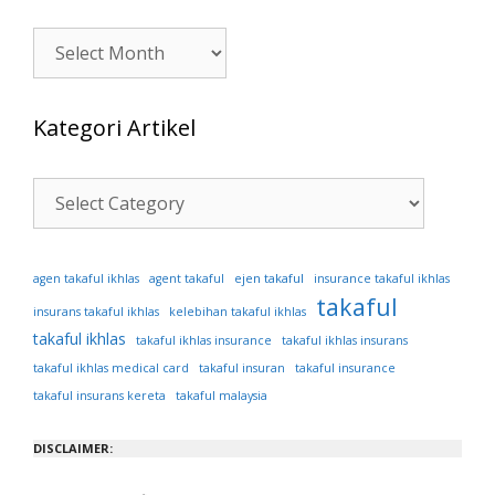
Artikel
Kategori Artikel
Kategori
Artikel
ejen takaful
agen takaful ikhlas
agent takaful
insurance takaful ikhlas
takaful
insurans takaful ikhlas
kelebihan takaful ikhlas
takaful ikhlas
takaful ikhlas insurance
takaful ikhlas insurans
takaful ikhlas medical card
takaful insuran
takaful insurance
takaful insurans kereta
takaful malaysia
DISCLAIMER: