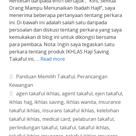
Rentetan daripada entri bertajuk ; “Kini, Semua
Orang Mampu Menunaikan Ibadah Haji!“, saya
menerima beberapa pertanyaan tentang perkara
ini. Di bawah ini adalah salah satu daripada
persoalan dan diskusi tentang perkara yang saya
kemukakan di blog ini untuk dikongsi bersama
para pembaca. Nota: Ingin saya tegaskan satu
perkara tentang produk IKHLAS Haji Saving
Takaful ini, …
Read more
Categories
Panduan Memilih Takaful
,
Perancangan
Kewangan
Tags
agen takaful ikhlas
,
agent takaful
,
ejen takaful
,
ikhlas hajj
,
ikhlas saving
,
ikhlas wanita
,
insurance
takaful ikhlas
,
insurans takaful ikhlas
,
kelebihan
takaful ikhlas
,
medical card
,
pelaburan takaful
,
perlindungan takaful
,
takaful
,
takaful ikhlas
,