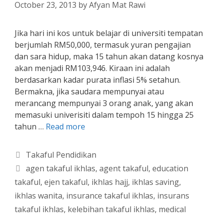
October 23, 2013
by
Afyan Mat Rawi
Jika hari ini kos untuk belajar di universiti tempatan
berjumlah RM50,000, termasuk yuran pengajian
dan sara hidup, maka 15 tahun akan datang kosnya
akan menjadi RM103,946. Kiraan ini adalah
berdasarkan kadar purata inflasi 5% setahun.
Bermakna, jika saudara mempunyai atau
merancang mempunyai 3 orang anak, yang akan
memasuki univerisiti dalam tempoh 15 hingga 25
tahun …
Read more
Categories
Takaful Pendidikan
Tags
agen takaful ikhlas
,
agent takaful
,
education
takaful
,
ejen takaful
,
ikhlas hajj
,
ikhlas saving
,
ikhlas wanita
,
insurance takaful ikhlas
,
insurans
takaful ikhlas
,
kelebihan takaful ikhlas
,
medical