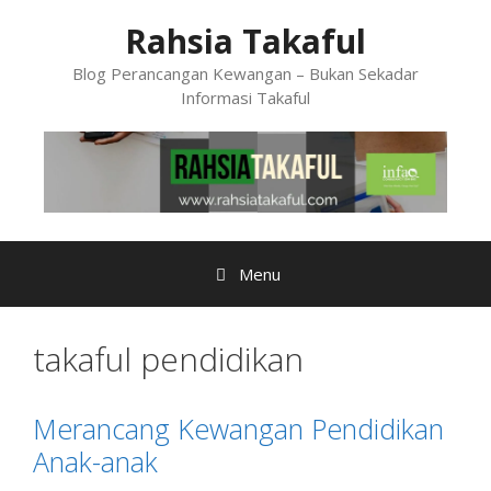
Skip
Rahsia Takaful
to
content
Blog Perancangan Kewangan – Bukan Sekadar
Informasi Takaful
Menu
takaful pendidikan
Merancang Kewangan Pendidikan
Anak-anak