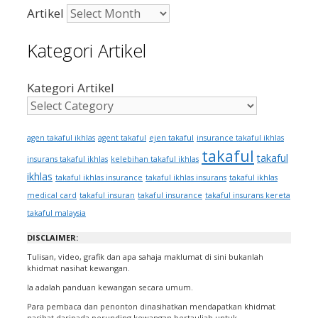
Artikel
Kategori Artikel
Kategori Artikel
ejen takaful
agen takaful ikhlas
agent takaful
insurance takaful ikhlas
takaful
takaful
insurans takaful ikhlas
kelebihan takaful ikhlas
ikhlas
takaful ikhlas insurance
takaful ikhlas insurans
takaful ikhlas
medical card
takaful insuran
takaful insurance
takaful insurans kereta
takaful malaysia
DISCLAIMER:
Tulisan, video, grafik dan apa sahaja maklumat di sini bukanlah
khidmat nasihat kewangan.
Ia adalah panduan kewangan secara umum.
Para pembaca dan penonton dinasihatkan mendapatkan khidmat
nasihat daripada perunding kewangan bertauliah untuk