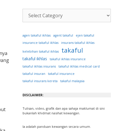
Kategori
Artikel
ejen takaful
agen takaful ikhlas
agent takaful
insurance takaful ikhlas
insurans takaful ikhlas
takaful
kelebihan takaful ikhlas
nya
takaful ikhlas
wang
takaful ikhlas insurance
takaful ikhlas insurans
takaful ikhlas medical card
takaful insuran
takaful insurance
takaful insurans kereta
takaful malaysia
DISCLAIMER:
but
Tulisan, video, grafik dan apa sahaja maklumat di sini
bukanlah khidmat nasihat kewangan.
Ia adalah panduan kewangan secara umum.
eka