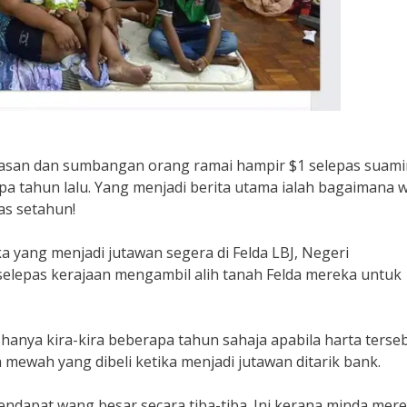
san dan sumbangan orang ramai hampir $1 selepas suami
a tahun lalu. Yang menjadi berita utama ialah bagaimana 
as setahun!
 yang menjadi jutawan segera di Felda LBJ, Negeri
lepas kerajaan mengambil alih tanah Felda mereka untuk
nya kira-kira beberapa tahun sahaja apabila harta terse
a mewah yang dibeli ketika menjadi jutawan ditarik bank.
ndapat wang besar secara tiba-tiba. Ini kerana minda mer