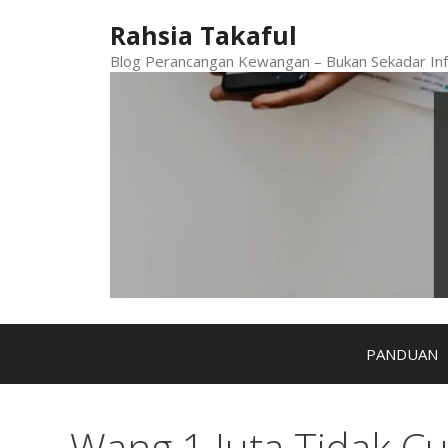
Skip
Rahsia Takaful
to
content
Blog Perancangan Kewangan – Bukan Sekadar Inf
PANDUAN
Wang 1 Juta Tidak C