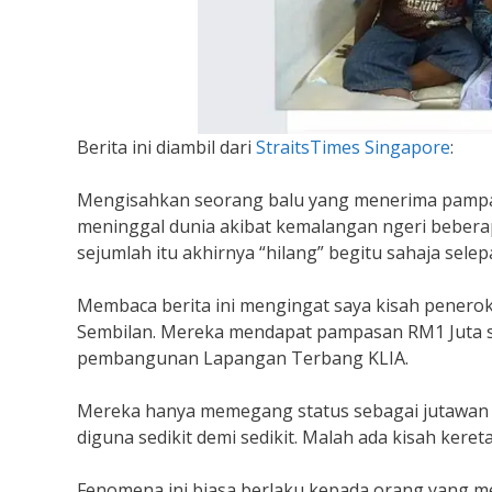
Berita ini diambil dari
StraitsTimes Singapore
:
Mengisahkan seorang balu yang menerima pampa
meninggal dunia akibat kemalangan ngeri beberap
sejumlah itu akhirnya “hilang” begitu sahaja selep
Membaca berita ini mengingat saya kisah peneroka
Sembilan. Mereka mendapat pampasan RM1 Juta se
pembangunan Lapangan Terbang KLIA.
Mereka hanya memegang status sebagai jutawan ha
diguna sedikit demi sedikit. Malah ada kisah keret
Fenomena ini biasa berlaku kepada orang yang me