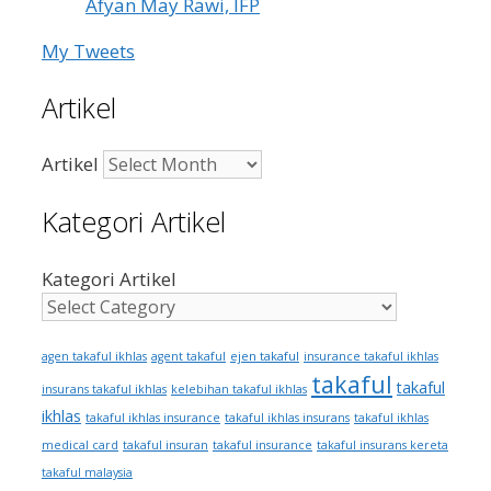
Afyan May Rawi, IFP
My Tweets
Artikel
Artikel
Kategori Artikel
Kategori Artikel
ejen takaful
agen takaful ikhlas
agent takaful
insurance takaful ikhlas
takaful
takaful
insurans takaful ikhlas
kelebihan takaful ikhlas
ikhlas
takaful ikhlas insurance
takaful ikhlas insurans
takaful ikhlas
medical card
takaful insuran
takaful insurance
takaful insurans kereta
takaful malaysia