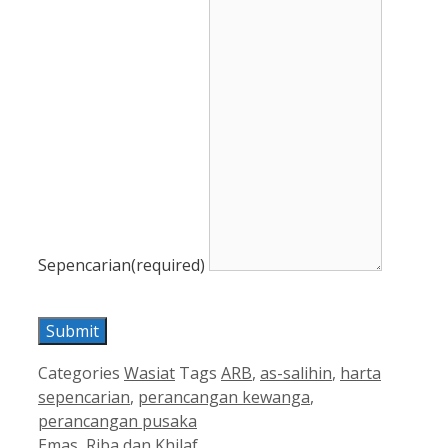
Sepencarian
(required)
Submit
Categories
Wasiat
Tags
ARB
,
as-salihin
,
harta
sepencarian
,
perancangan kewanga
,
perancangan pusaka
Emas, Riba dan Khilaf