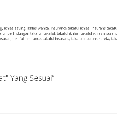
jj
,
ikhlas saving
,
ikhlas wanita
,
insurance takaful ikhlas
,
insurans takafu
aful
,
perlindungan takaful
,
takaful
,
takaful ikhlas
,
takaful ikhlas insuran
insuran
,
takaful insurance
,
takaful insurans
,
takaful insurans kereta
,
tak
t" Yang Sesuai”