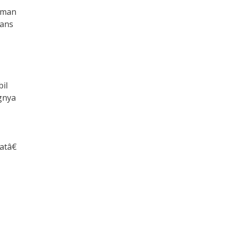
ruman
rans
il
gnya
atâ€