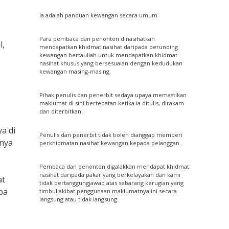
Ia adalah panduan kewangan secara umum.
Para pembaca dan penonton dinasihatkan
l,
mendapatkan khidmat nasihat daripada perunding
kewangan bertauliah untuk mendapatkan khidmat
nasihat khusus yang bersesuaian dengan kedudukan
kewangan masing-masing.
Pihak penulis dan penerbit sedaya upaya memastikan
maklumat di sini bertepatan ketika ia ditulis, dirakam
dan diterbitkan.
a di
Penulis dan penerbit tidak boleh dianggap memberi
inya
perkhidmatan nasihat kewangan kepada pelanggan.
Pembaca dan penonton digalakkan mendapat khidmat
nasihat daripada pakar yang berkelayakan dan kami
at
tidak bertanggungjawab atas sebarang kerugian yang
pa
timbul akibat penggunaan maklumatnya ini secara
langsung atau tidak langsung.