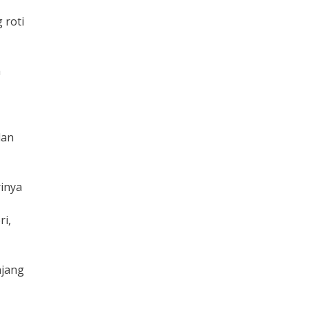
 roti
a
dan
rinya
ri,
njang