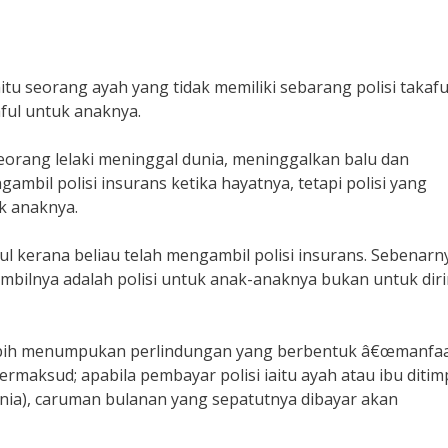
tu seorang ayah yang tidak memiliki sebarang polisi takafu
ful untuk anaknya.
eorang lelaki meninggal dunia, meninggalkan balu dan
mbil polisi insurans ketika hayatnya, tetapi polisi yang
uk anaknya.
ul kerana beliau telah mengambil polisi insurans. Sebenarny
iambilnya adalah polisi untuk anak-anaknya bukan untuk dir
 lebih menumpukan perlindungan yang berbentuk â€œmanfa
rmaksud; apabila pembayar polisi iaitu ayah atau ibu ditim
unia), caruman bulanan yang sepatutnya dibayar akan