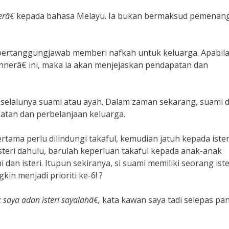
râ€
kepada bahasa Melayu. Ia bukan bermaksud pemenang
ertanggungjawab memberi nafkah untuk keluarga. Apabil
nnerâ€ ini, maka ia akan menjejaskan pendapatan dan
 selalunya suami atau ayah. Dalam zaman sekarang, suami 
atan dan perbelanjaan keluarga.
ertama perlu dilindungi takaful, kemudian jatuh kepada iste
isteri dahulu, barulah keperluan takaful kepada anak-anak
dan isteri. Itupun sekiranya, si suami memiliki seorang iste
in menjadi prioriti ke-6! ?
 saya adan isteri sayalahâ€,
kata kawan saya tadi selepas pa