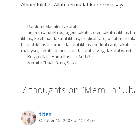
Alhamdulillah, Allah permudahkan rezeki saya.
Categories
Panduan Memilih Takaful
Tags
agen takaful ikhlas
,
agent takaful
,
ejen takaful
,
ikhlas ha
ikhlas
,
kelebihan takaful ikhlas
,
medical card
,
pelaburan tak
takaful ikhlas insurans
,
takaful ikhlas medical card
,
takaful 
malaysia
,
takaful pendidikan
,
takaful saving
,
takaful wanita
Berapa Nilai Harta Pusaka Anda?
Memilih “Ubat” Yang Sesuai
7 thoughts on “Memilih "Uba
titan
October 15, 2008 at 12:04 pm