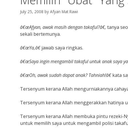
July 25, 2008
by
Afyan Mat Rawi
â€œAfyan, awak masih dengan takaful?â€,
tanya seo
sekali bertemunya.
â€œYa,â€
jawab saya ringkas.
â€œSaya ingin mengambil takaful untuk anak saya yan
â€œOh, awak sudah dapat anak? Tahniah!â€
kata s
Tersenyum kerana Allah mengurniakannya cahaya
Tersenyum kerana Allah menggerakkan hatinya un
Tersenyum kerana Allah membuka pintu rezeki-Ny
untuk memilih saya untuk mengambil polisi takafu