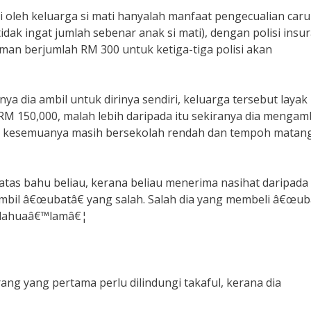
hi oleh keluarga si mati hanyalah manfaat pengecualian ca
tidak ingat jumlah sebenar anak si mati), dengan polisi insu
n berjumlah RM 300 untuk ketiga-tiga polisi akan
a dia ambil untuk dirinya sendiri, keluarga tersebut layak
150,000, malah lebih daripada itu sekiranya dia mengamb
nya kesemuanya masih bersekolah rendah dan tempoh matan
e atas bahu beliau, kerana beliau menerima nasihat daripada
gambil â€œubatâ€ yang salah. Salah dia yang membeli â€œub
llahuaâ€™lamâ€¦
ang yang pertama perlu dilindungi takaful, kerana dia