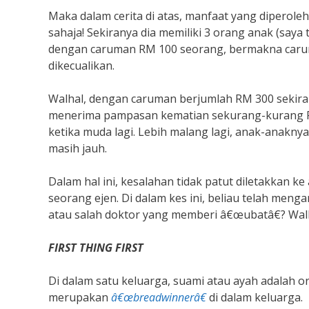
Maka dalam cerita di atas, manfaat yang diperole
sahaja! Sekiranya dia memiliki 3 orang anak (saya 
dengan caruman RM 100 seorang, bermakna caruma
dikecualikan.
Walhal, dengan caruman berjumlah RM 300 sekirany
menerima pampasan kematian sekurang-kurang RM 
ketika muda lagi. Lebih malang lagi, anak-anak
masih jauh.
Dalam hal ini, kesalahan tidak patut diletakkan k
seorang ejen. Di dalam kes ini, beliau telah men
atau salah doktor yang memberi â€œubatâ€? Wa
FIRST THING FIRST
Di dalam satu keluarga, suami atau ayah adalah or
merupakan
â€œbreadwinnerâ€
di dalam keluarga.