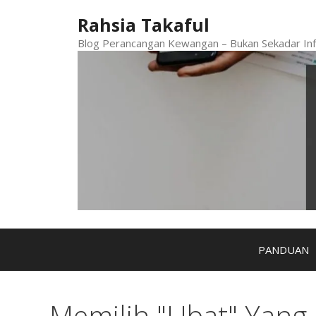
Skip
Rahsia Takaful
to
content
Blog Perancangan Kewangan – Bukan Sekadar Inf
PANDUAN
Memilih "Ubat" Yang 