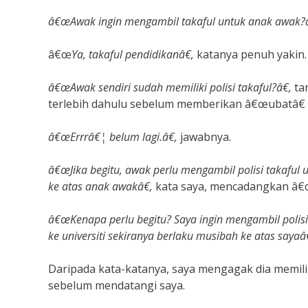
â€œAwak ingin mengambil takaful untuk anak awak?â
â€œ
Ya, takaful pendidikanâ€,
katanya penuh yakin.
â€œAwak sendiri sudah memiliki polisi takaful?â€,
ta
terlebih dahulu sebelum memberikan â€œubatâ€ 
â€œErrrâ€¦ belum lagi.â€,
jawabnya.
â€œJika begitu, awak perlu mengambil polisi takaful 
ke atas anak awakâ€,
kata saya, mencadangkan â€œ
â€œKenapa perlu begitu? Saya ingin mengambil polis
ke universiti sekiranya berlaku musibah ke atas sayaâ€
Daripada kata-katanya, saya mengagak dia memili
sebelum mendatangi saya.