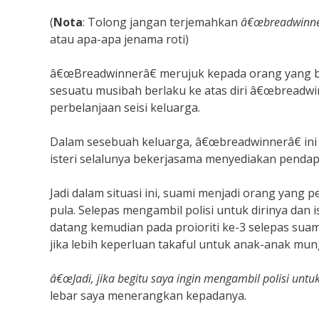
(
Nota
: Tolong jangan terjemahkan
â€œbreadwinne
atau apa-apa jenama roti)
â€œBreadwinnerâ€ merujuk kepada orang yang b
sesuatu musibah berlaku ke atas diri â€œbreadwi
perbelanjaan seisi keluarga.
Dalam sesebuah keluarga, â€œbreadwinnerâ€ ini
isteri selalunya bekerjasama menyediakan pendap
Jadi dalam situasi ini, suami menjadi orang yang p
pula. Selepas mengambil polisi untuk dirinya dan 
datang kemudian pada proioriti ke-3 selepas suami 
jika lebih keperluan takaful untuk anak-anak mungk
â€œJadi, jika begitu saya ingin mengambil polisi untuk
lebar saya menerangkan kepadanya.