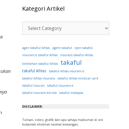
Kategori Artikel
Kategori
Artikel
ya
ejen takaful
agen takaful ikhlas
agent takaful
insurance takaful ikhlas
insurans takaful ikhlas
takaful
kelebihan takaful ikhlas
akukan
takaful ikhlas
takaful ikhlas insurance
takaful ikhlas insurans
takaful ikhlas medical card
takaful insuran
takaful insurance
nnya
takaful insurans kereta
takaful malaysia
DISCLAIMER:
n
Tulisan, video, grafik dan apa sahaja maklumat di sini
bukanlah khidmat nasihat kewangan.