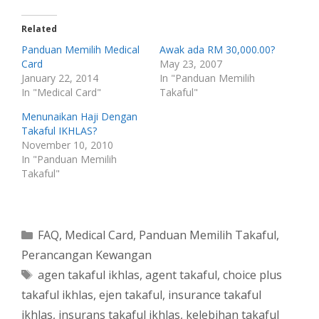
Related
Panduan Memilih Medical
Awak ada RM 30,000.00?
Card
May 23, 2007
January 22, 2014
In "Panduan Memilih
In "Medical Card"
Takaful"
Menunaikan Haji Dengan
Takaful IKHLAS?
November 10, 2010
In "Panduan Memilih
Takaful"
Categories
FAQ
,
Medical Card
,
Panduan Memilih Takaful
,
Perancangan Kewangan
Tags
agen takaful ikhlas
,
agent takaful
,
choice plus
takaful ikhlas
,
ejen takaful
,
insurance takaful
ikhlas
,
insurans takaful ikhlas
,
kelebihan takaful