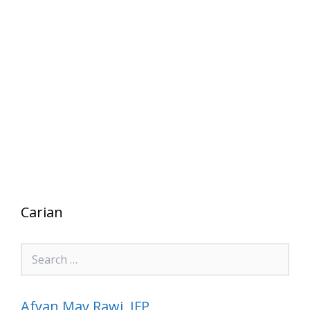
Carian
Search
for:
Afyan May Rawi, IFP