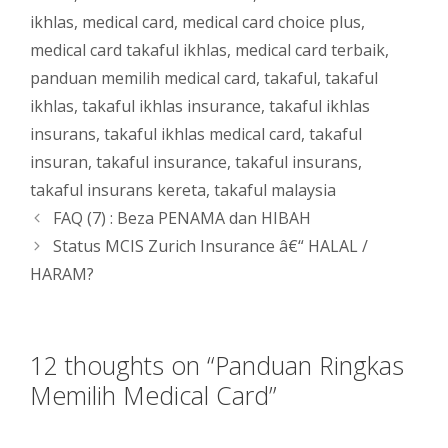
ikhlas
,
medical card
,
medical card choice plus
,
medical card takaful ikhlas
,
medical card terbaik
,
panduan memilih medical card
,
takaful
,
takaful
ikhlas
,
takaful ikhlas insurance
,
takaful ikhlas
insurans
,
takaful ikhlas medical card
,
takaful
insuran
,
takaful insurance
,
takaful insurans
,
takaful insurans kereta
,
takaful malaysia
FAQ (7) : Beza PENAMA dan HIBAH
Status MCIS Zurich Insurance â€“ HALAL /
HARAM?
12 thoughts on “Panduan Ringkas
Memilih Medical Card”