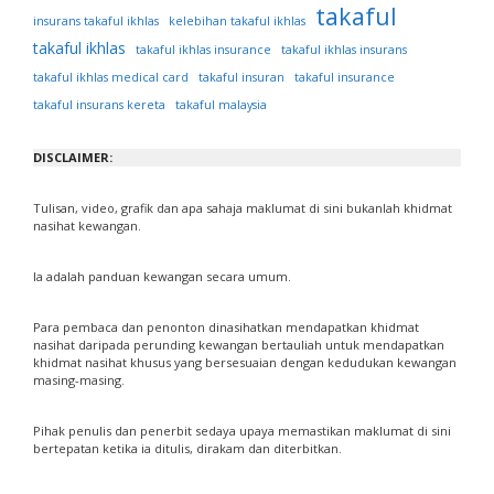
takaful
insurans takaful ikhlas
kelebihan takaful ikhlas
takaful ikhlas
takaful ikhlas insurance
takaful ikhlas insurans
takaful ikhlas medical card
takaful insuran
takaful insurance
takaful insurans kereta
takaful malaysia
DISCLAIMER:
Tulisan, video, grafik dan apa sahaja maklumat di sini bukanlah khidmat
nasihat kewangan.
Ia adalah panduan kewangan secara umum.
Para pembaca dan penonton dinasihatkan mendapatkan khidmat
nasihat daripada perunding kewangan bertauliah untuk mendapatkan
khidmat nasihat khusus yang bersesuaian dengan kedudukan kewangan
masing-masing.
Pihak penulis dan penerbit sedaya upaya memastikan maklumat di sini
bertepatan ketika ia ditulis, dirakam dan diterbitkan.