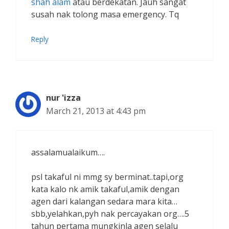
shah alam
atau berdekatan. Jauh sangat
susah nak tolong masa emergency. Tq
Reply
nur 'izza
March 21, 2013 at 4:43 pm
assalamualaikum….
psl takaful ni mmg sy berminat..tapi,org
kata kalo nk amik takaful,amik dengan
agen dari kalangan sedara mara kita…
sbb,yelahkan,pyh nak percayakan org….5
tahun pertama mungkinla agen selalu