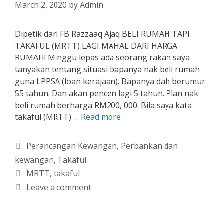
March 2, 2020
by
Admin
Dipetik dari FB Razzaaq Ajaq BELI RUMAH TAPI
TAKAFUL (MRTT) LAGI MAHAL DARI HARGA
RUMAH! Minggu lepas ada seorang rakan saya
tanyakan tentang situasi bapanya nak beli rumah
guna LPPSA (loan kerajaan). Bapanya dah berumur
55 tahun. Dan akan pencen lagi 5 tahun. Plan nak
beli rumah berharga RM200, 000. Bila saya kata
takaful (MRTT) …
Read more
Categories
Perancangan Kewangan
,
Perbankan dan
kewangan
,
Takaful
Tags
MRTT
,
takaful
Leave a comment