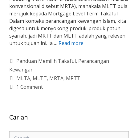
konvensional disebut MRTA), manakala MLTT pula
merujuk kepada Mortgage Level Term Takaful.
Dalam konteks perancangan kewangan Islam, kita
digesa untuk menyokong produk-produk patuh
syariah, jadi MRTT dan MLTT adalah yang releven
untuk tujuan ini. Ia …
Read more
Categories
Panduan Memilih Takaful
,
Perancangan
Kewangan
Tags
MLTA
,
MLTT
,
MRTA
,
MRTT
1 Comment
Carian
Search