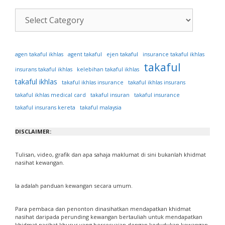
Kategori
Artikel
ejen takaful
agen takaful ikhlas
agent takaful
insurance takaful ikhlas
takaful
insurans takaful ikhlas
kelebihan takaful ikhlas
takaful ikhlas
takaful ikhlas insurance
takaful ikhlas insurans
takaful ikhlas medical card
takaful insuran
takaful insurance
takaful insurans kereta
takaful malaysia
DISCLAIMER:
Tulisan, video, grafik dan apa sahaja maklumat di sini bukanlah khidmat
nasihat kewangan.
Ia adalah panduan kewangan secara umum.
Para pembaca dan penonton dinasihatkan mendapatkan khidmat
nasihat daripada perunding kewangan bertauliah untuk mendapatkan
khidmat nasihat khusus yang bersesuaian dengan kedudukan kewangan