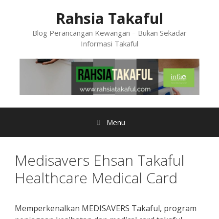
Skip
Rahsia Takaful
to
content
Blog Perancangan Kewangan – Bukan Sekadar
Informasi Takaful
Menu
Medisavers Ehsan Takaful
Healthcare Medical Card
Memperkenalkan MEDISAVERS Takaful, program